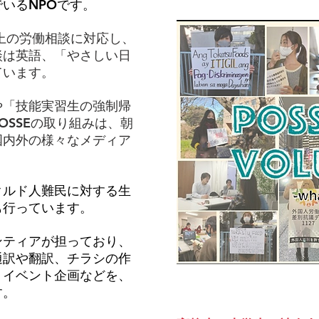
NPO
でいる
です。
以上の労働相談に対応し、
談は英語、「やさしい日
ています。
や「技能実習生の強制帰
OSSEの取り組みは、朝
国内外の様々なメディア
クルド人難民に対する生
も行っています。
ンティアが担っており、
通訳や翻訳、チラシの作
、イベント企画などを、
す。