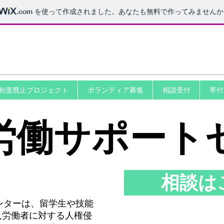
.com
を使って作成されました。あなたも無料で作ってみませんか
PO法人POSSE
制度廃止プロジェクト
ボランティア募集
相談受付
寄付
労働サポート
相談は
ンターは、留学生や技能
人労働者に対する人権侵