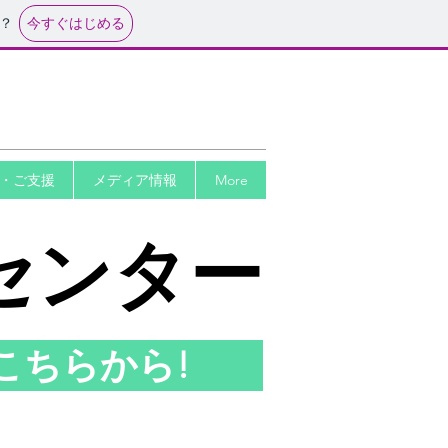
今すぐはじめる
？
・ご支援
メディア情報
More
センター
こちらから!