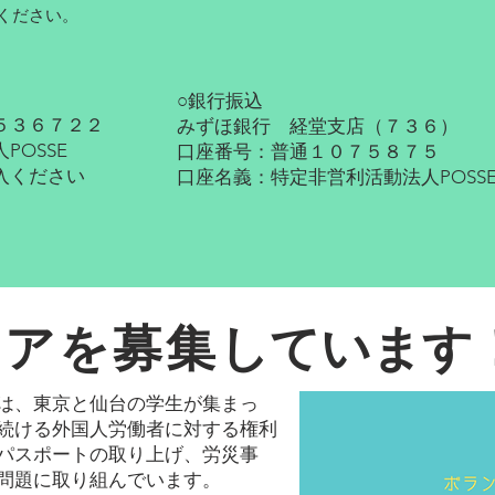
ください。
○銀行振込
５３６７２２
みずほ銀行 経堂支店（７３６）
OSSE
口座番号：普通１０７５８７５
入ください
口座名義：特定非営利活動法人POSS
ィアを募集
しています
は、東京と仙台の学生が集まっ
続ける外国人労働者に対する権利
パスポートの取り上げ、労災事
問題に取り組んでいます。