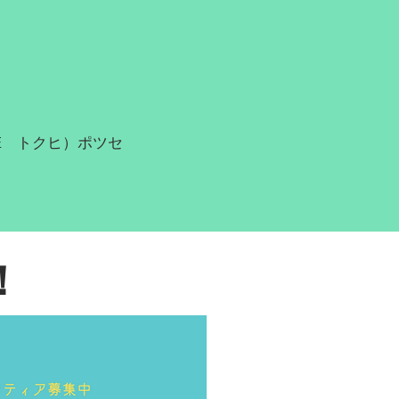
E トクヒ）ポツセ
！